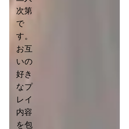
次第
で
す。
お互
いの
好き
なプ
レイ
内容
を包