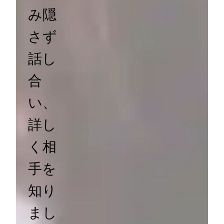
み隠
さず
話し
合
い、
詳し
く相
手を
知り
まし