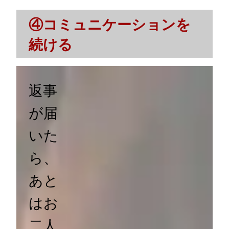
④コミュニケーションを
続ける
返事
が届
いた
ら、
あと
はお
二人